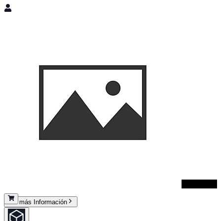
Consuelo
Abierto
No
Ropa y calzado
Ver más Información