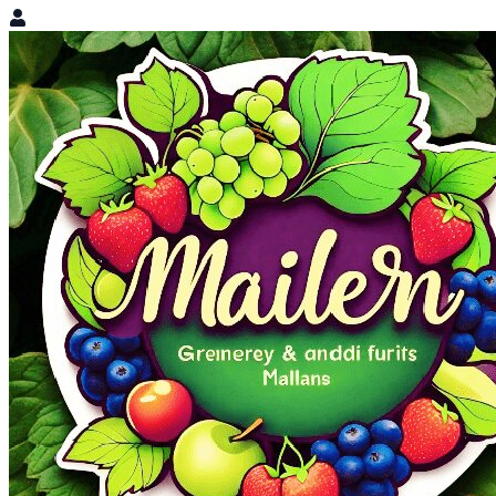
VERDULERÍA MAILEN
Abierto
Tienda o mini super
Ver más Información
Todas